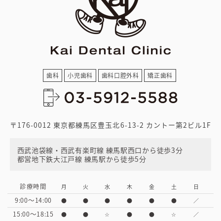
歯科
小児歯科
歯科口腔外科
矯正歯科
〒176-0012 東京都練馬区豊玉北6-13-2 カントー第2ビル1F
西武池袋線・西武有楽町線 練馬駅西口から徒歩3分
都営地下鉄大江戸線 練馬駅から徒歩5分
診療時間
月
火
水
木
金
土
日
9:00～14:00
●
●
●
●
●
●
／
15:00～18:15
●
●
☆
●
●
☆
／